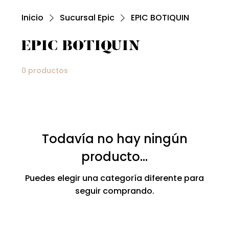
Inicio
Sucursal Epic
EPIC BOTIQUIN
EPIC BOTIQUIN
0 productos
Todavía no hay ningún
producto...
Puedes elegir una categoría diferente para
seguir comprando.