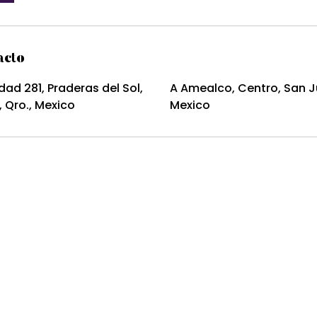
acto
dad 281, Praderas del Sol,
A Amealco, Centro, San Ju
, Qro., Mexico
Mexico