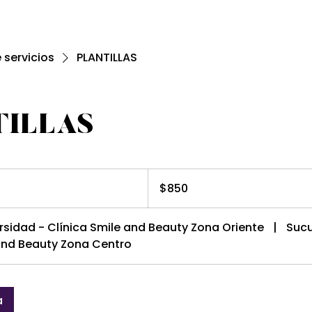
e servicios
PLANTILLAS
ILLAS
850
pesos
$850
mexicanos
rsidad - Clínica Smile and Beauty Zona Oriente
|
Sucu
 and Beauty Zona Centro
a