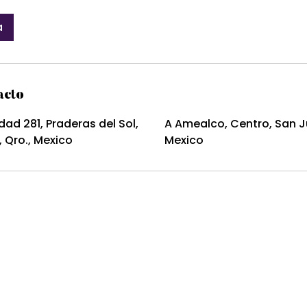
a
acto
dad 281, Praderas del Sol,
A Amealco, Centro, San Ju
, Qro., Mexico
Mexico