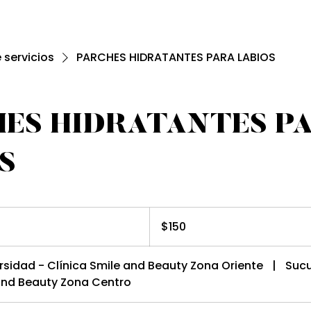
e servicios
PARCHES HIDRATANTES PARA LABIOS
ES HIDRATANTES P
S
150
pesos
$150
mexicanos
rsidad - Clínica Smile and Beauty Zona Oriente
|
Sucu
 and Beauty Zona Centro