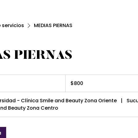
e servicios
MEDIAS PIERNAS
S PIERNAS
800
pesos
$800
mexicanos
rsidad - Clínica Smile and Beauty Zona Oriente
|
Sucu
 and Beauty Zona Centro
a