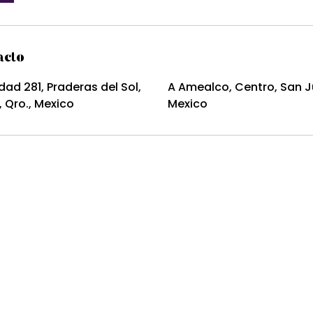
acto
dad 281, Praderas del Sol,
A Amealco, Centro, San Ju
, Qro., Mexico
Mexico