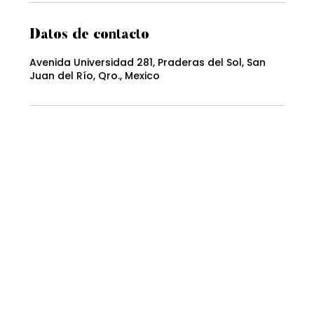
Datos de contacto
Avenida Universidad 281, Praderas del Sol, San
Juan del Río, Qro., Mexico