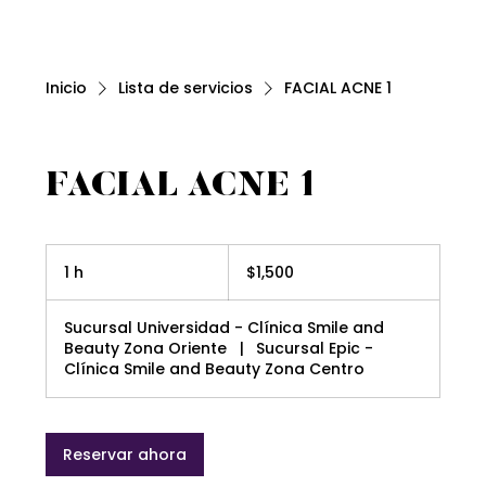
Inicio
Lista de servicios
FACIAL ACNE 1
FACIAL ACNE 1
1,500
pesos
1 h
1
$1,500
mexicanos
Sucursal Universidad - Clínica Smile and
Beauty Zona Oriente
|
Sucursal Epic -
Clínica Smile and Beauty Zona Centro
Reservar ahora