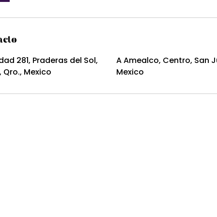
acto
dad 281, Praderas del Sol,
A Amealco, Centro, San Ju
, Qro., Mexico
Mexico