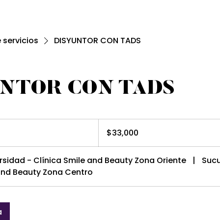
e servicios
DISYUNTOR CON TADS
UNTOR CON TADS
33,000
pesos
$33,000
mexicanos
rsidad - Clínica Smile and Beauty Zona Oriente
|
Sucu
 and Beauty Zona Centro
a