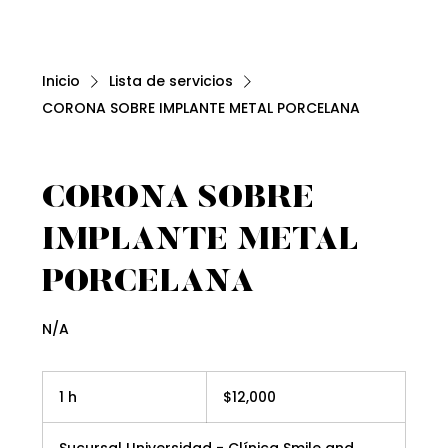
Inicio
Lista de servicios
CORONA SOBRE IMPLANTE METAL PORCELANA
CORONA SOBRE
IMPLANTE METAL
PORCELANA
N/A
12,000
pesos
1 h
1
$12,000
mexicanos