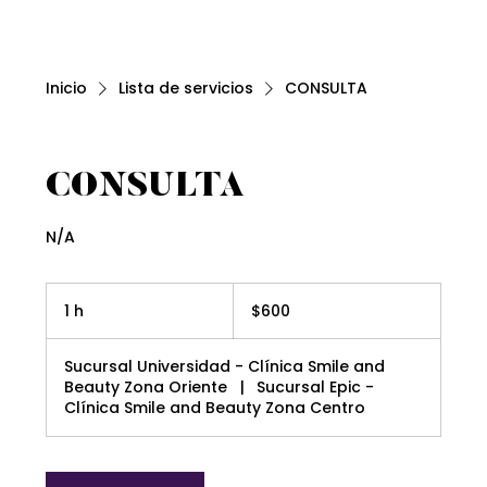
Inicio
Lista de servicios
CONSULTA
CONSULTA
N/A
600
pesos
1 h
1
$600
mexicanos
Sucursal Universidad - Clínica Smile and
Beauty Zona Oriente
|
Sucursal Epic -
Clínica Smile and Beauty Zona Centro