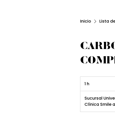
Inicio
Lista d
CARB
COMP
1 h
1
Sucursal Unive
Clínica Smile