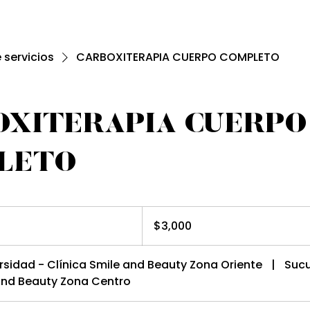
e servicios
CARBOXITERAPIA CUERPO COMPLETO
OXITERAPIA CUERPO
LETO
3,000
pesos
$3,000
mexicanos
rsidad - Clínica Smile and Beauty Zona Oriente
|
Sucu
 and Beauty Zona Centro