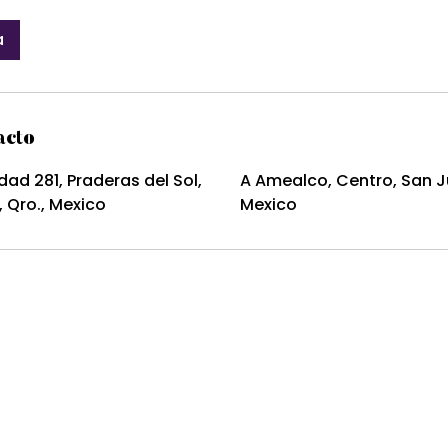
a
acto
dad 281, Praderas del Sol,
A Amealco, Centro, San Ju
, Qro., Mexico
Mexico