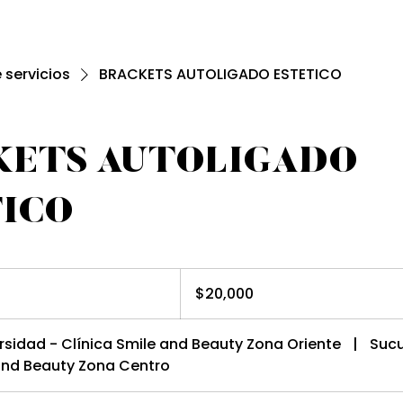
e servicios
BRACKETS AUTOLIGADO ESTETICO
KETS AUTOLIGADO
TICO
20,000
pesos
$20,000
mexicanos
rsidad - Clínica Smile and Beauty Zona Oriente
|
Sucu
 and Beauty Zona Centro