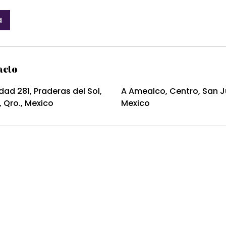
a
acto
dad 281, Praderas del Sol,
A Amealco, Centro, San Ju
, Qro., Mexico
Mexico