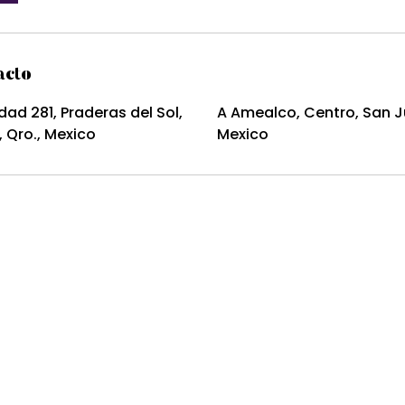
acto
dad 281, Praderas del Sol,
A Amealco, Centro, San Ju
, Qro., Mexico
Mexico