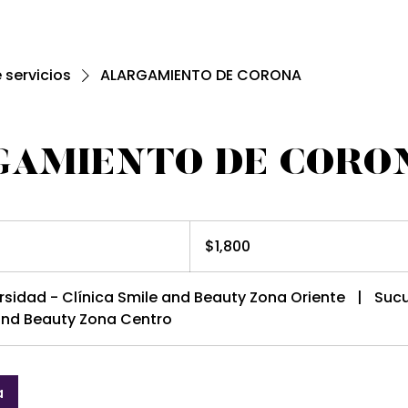
e servicios
ALARGAMIENTO DE CORONA
GAMIENTO DE CORO
1,800
pesos
$1,800
mexicanos
rsidad - Clínica Smile and Beauty Zona Oriente
|
Sucu
 and Beauty Zona Centro
a