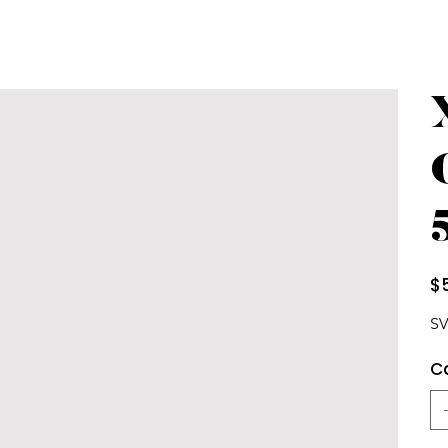
Prec
$
SV
C