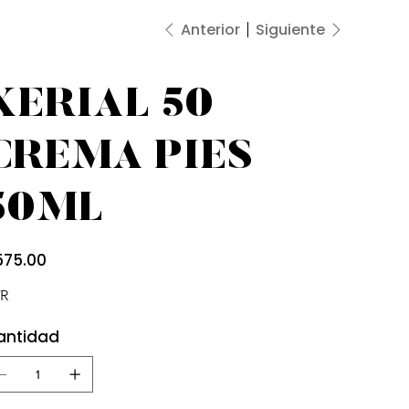
Anterior
Siguiente
XERIAL 50
CREMA PIES
50ML
io
575.00
R
antidad