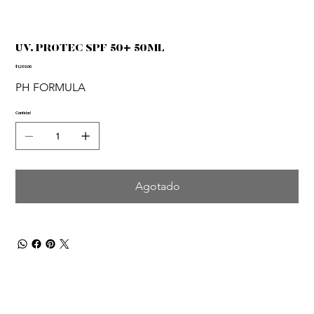
UV. PROTEC SPF 50+ 50ML
Precio
$1,289.00
PH FORMULA
Cantidad
Agotado