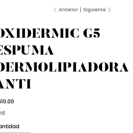
Anterior
Siguiente
OXIDERMIC G5
ESPUMA
DERMOLIPIADORA
ANTI
io
510.00
VE
antidad