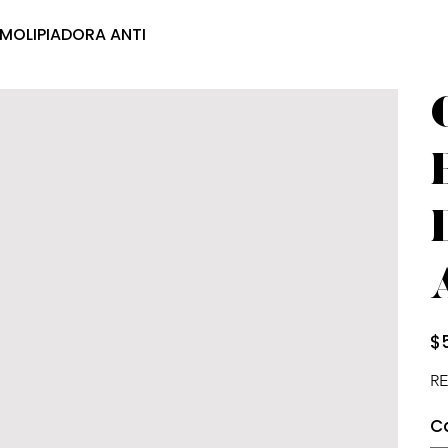
MOLIPIADORA ANTI
Prec
$
RE
C