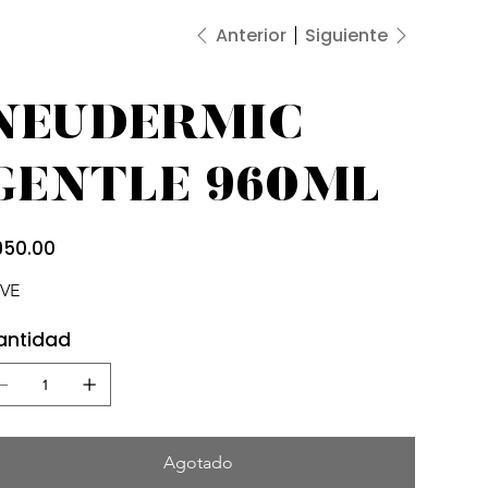
Anterior
Siguiente
NEUDERMIC
GENTLE 960ML
io
950.00
VE
antidad
Agotado