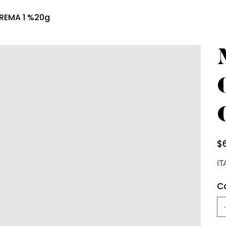
REMA 1 %20g
Prec
$
IT
C