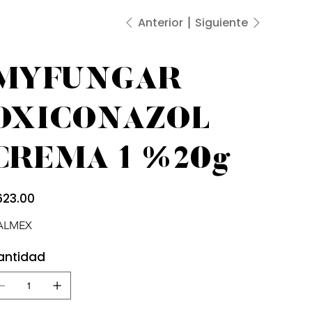
Anterior
Siguiente
MYFUNGAR
OXICONAZOL
CREMA 1 %20g
io
623.00
ALMEX
antidad