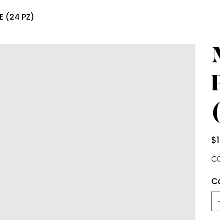
 (24 PZ)
Prec
$
C
C