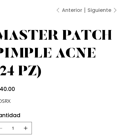
Anterior
Siguiente
MASTER PATCH
PIMPLE ACNE
(24 PZ)
io
140.00
OSRX
antidad