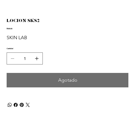
LOCION SKS2
Precio
$500.00
SKIN LAB
Cantidad
Agotado