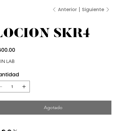
Anterior
Siguiente
LOCION SKR4
io
600.00
IN LAB
antidad
Agotado