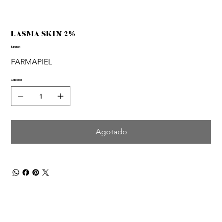
LASMA SKIN 2%
Precio
$491.00
FARMAPIEL
Cantidad
Agotado