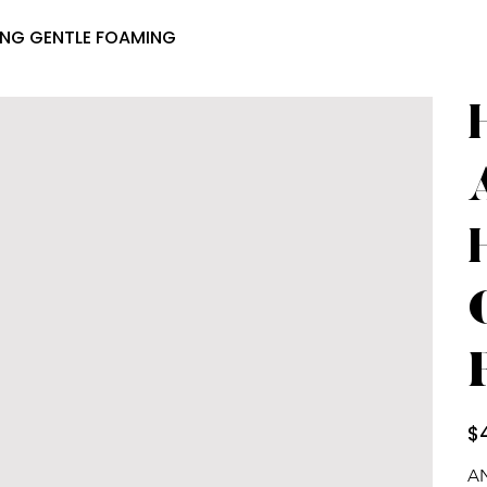
ING GENTLE FOAMING
Prec
$
A