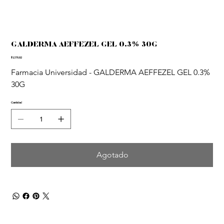
GALDERMA AEFFEZEL GEL 0.3% 30G
Precio
$1,376.92
Farmacia Universidad - GALDERMA AEFFEZEL GEL 0.3% 
30G
Cantidad
Agotado